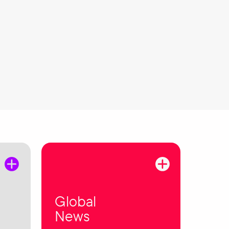
Global
News