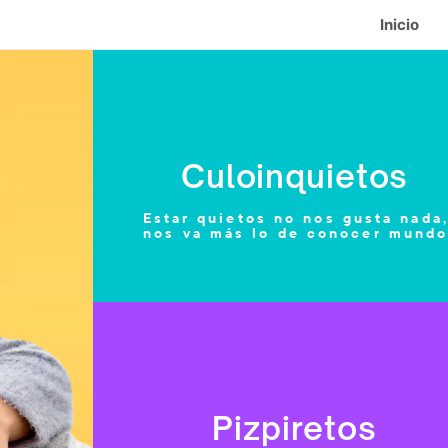
Inicio
Culoinquietos
Estar quietos no nos gusta nada
nos va más lo de conocer mund
Pizpiretos