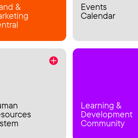
and &
Events
rketing
Calendar
ntral
uman
Learning &
sources
Development
stem
Community