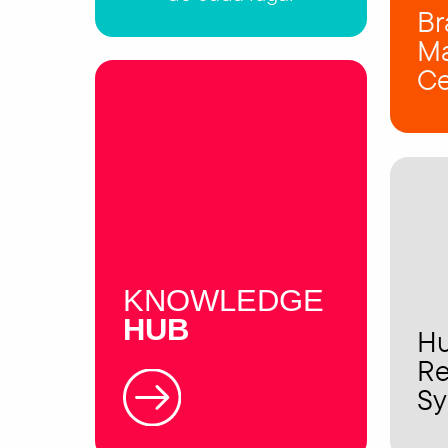
Br
Ma
Ce
KNOWLEDGE
HUB
H
Re
Sy